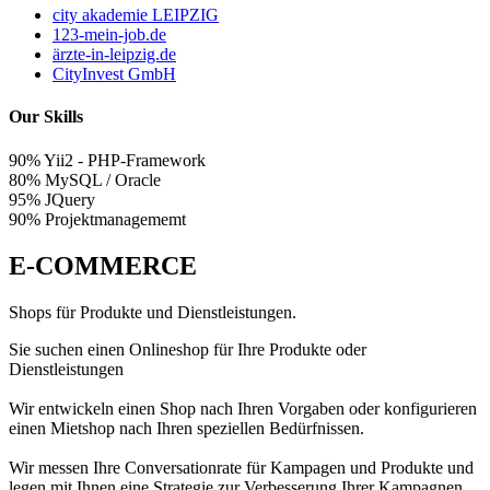
city akademie LEIPZIG
123-mein-job.de
ärzte-in-leipzig.de
CityInvest GmbH
Our Skills
90%
Yii2 - PHP-Framework
80%
MySQL / Oracle
95%
JQuery
90%
Projektmanagememt
E-COMMERCE
Shops für Produkte und Dienstleistungen.
Sie suchen einen Onlineshop für Ihre Produkte oder
Dienstleistungen
Wir entwickeln einen Shop nach Ihren Vorgaben oder konfigurieren
einen Mietshop nach Ihren speziellen Bedürfnissen.
Wir messen Ihre Conversationrate für Kampagen und Produkte und
legen mit Ihnen eine Strategie zur Verbesserung Ihrer Kampagnen